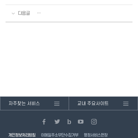
다음글
서울교육대학교 대학회계 기간제계약직(휴직대체) 채용
자주찾는 서비스
교내 주요사이트
페
트
블
유
인
b
이
위
로
튜
스
스
터
그
브
타
개인정보처리방침
이메일주소무단수집거부
행정서비스헌장