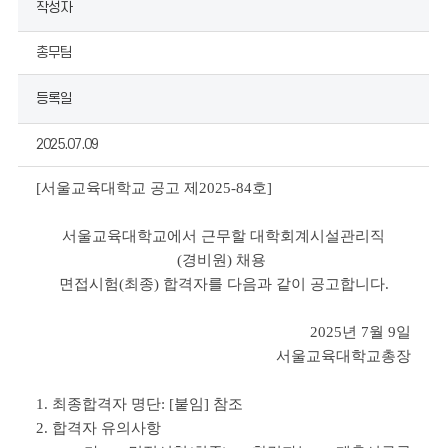
작성자
자,
등
총무팀
록
일,
등록일
이
미
2025.07.09
지,
이
[
서울교육대학교 공고 제
2025-84
호
]
미
지
서울교육대학교에서 근무할 대학회계시설관리직
설
(경비원) 채용
명,
면접시험(최종) 합격자를
다음과 같이 공고합니다.
내
용,
2025
년 7
월 9
일
첨
서울교육대학교총장
부
파
1.
최종합격자 명단
: [
붙임
]
참조
일
2.
합격자 유의사항
을