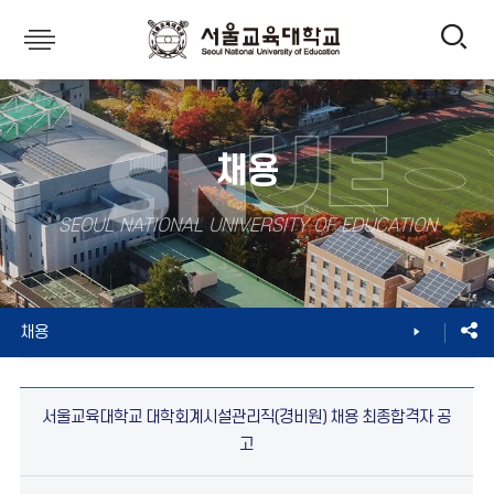
전
서
울
체
교
채용
육
메
SEOUL NATIONAL UNIVERSITY OF EDUCATION
대
뉴
학
사향광장
대학소식
채용
교
열
제
서울교육대학교 대학회계시설관리직(경비원) 채용 최종합격자 공
목,
기
고
작
성