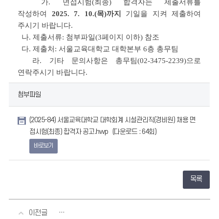
가
.
면접시험
(
최종
)
합격자는 제출서류를
확
작성하여
2025. 7. 10.(목)
까지
기일을 지켜 제출하여
인
주시기 바랍니다
.
할
나
.
제출서류
:
첨부파일
(3
페이지 이하
)
참조
수
다
.
제출처
:
서울교육대학교 대학본부
6
층 총무팀
있
라
.
기타 문의사항은 총무팀
(02-3475-2239)
으로
습
연락주시기 바랍니다
.
니
다.
첨부파일
(2025-84) 서울교육대학교 대학회계 시설관리직(경비원) 채용 면
접시험(최종) 합격자 공고.hwp
(다운로드 : 64회)
바로보기
목록
이전글
2025년도 국립대학육성사업 전담직원(연구원) 채용