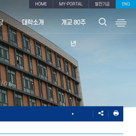
HOME
MY-PORTAL
발전기금
ENG
검
전
장
대학소개
개교 80주
색
체
년
영
메
역
TION
뉴
열
열
기
기