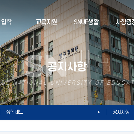
입학
교육지원
SNUE생활
사향광
공지사항
UL NATIONAL UNIVERSITY OF EDUCA
장학제도
공지사항