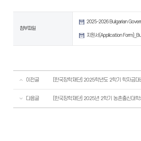
용,
첨
2025-2026 Bulgarian Gove
부
첨부파일
파
지원서(Application Form)_Bu
일
을
확
인
할
이전글
[한국장학재단] 2025학년도 2학기 학자금대
수
있
다음글
[한국장학재단] 2025년 2학기 농촌출신대학
습
니
다.