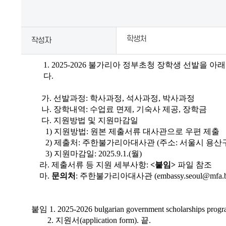
제
목,
작
학생처
작성자
성
자,
1. 2025-2026
불가리아 정부초청 장학생 선발을 아
등
다
.
록
일,
가
.
선발과정
:
학사과정
,
석사과정
,
박사과정
나
.
장학내역
:
수업료 면제
,
기숙사 제공
,
장학금
이
다
.
지원방법 및 지원마감일
미
1)
지원방법
:
원본 제출서류 대사관으로 우편 제출
지,
2)
제출처
:
주한불가리아대사관
(
주소
:
서울시 용산
이
3)
지원마감일
: 2025.9.1.(
월
)
라
.
제출서류 등 지원 세부사항
:
<
붙임
>
파일 참조
미
마
.
문의처
:
주한불가리아대사관
(embassy.seoul@mfa.
지
설
명,
붙임
1. 2025-2026 bulgarian government scholarships progr
2.
지원서
(application form).
끝
.
내