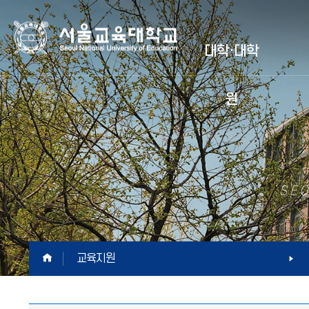
서
대학·대학
울
원
교
육
대
SEO
학
교
HOME
교육지원