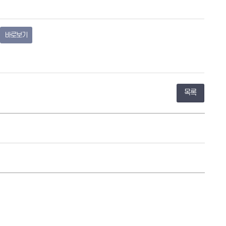
뉴
열
기
바로보기
목록