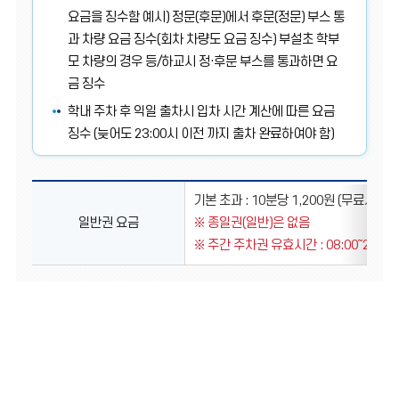
요금을 징수함 예시) 정문(후문)에서 후문(정문) 부스 통
과 차량 요금 징수(회차 차량도 요금 징수) 부설초 학부
모 차량의 경우 등/하교시 정·후문 부스를 통과하면 요
금 징수
학내 주차 후 익일 출차시 입차 시간 계산에 따른 요금
징수 (늦어도 23:00시 이전 까지 출차 완료하여야 함)
일반권
기본 초과 : 10분당 1,200원 (무료시간 
요금
일반권 요금
종일권(일반)은 없음
주간 주차권 유효시간 : 08:00～22:30