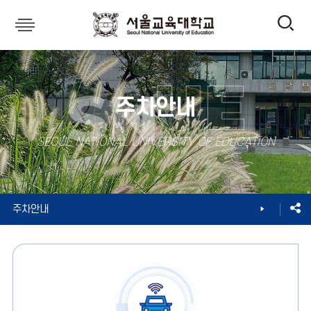
전
서
울
체
교
주차안내
육
메
SEOUL NATIONAL UNIVERSITY OF EDUCATION
대
뉴
학
대학소개
캠퍼스안내
주차안내
교
열
기