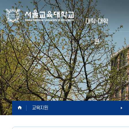
서
대학·대학
울
원
교
육
대
SEO
학
교
HOME
교육지원