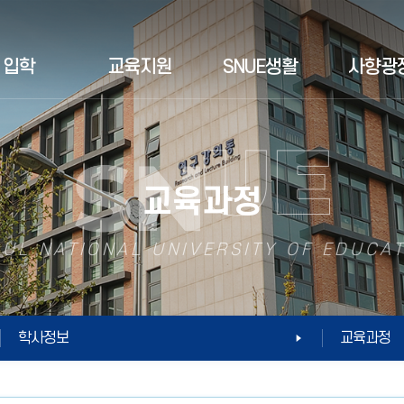
입학
교육지원
SNUE생활
사향광
교육과정
UL NATIONAL UNIVERSITY OF EDUCA
학사정보
교육과정