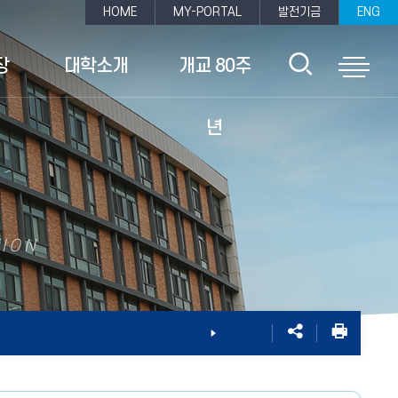
HOME
MY-PORTAL
발전기금
ENG
검
전
장
대학소개
개교 80주
색
체
년
영
메
역
TION
뉴
열
열
기
기